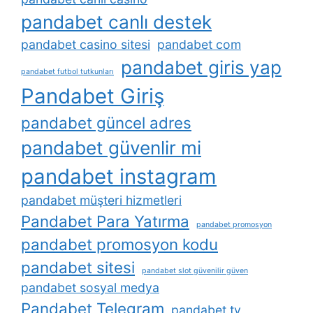
pandabet canlı destek
pandabet casino sitesi
pandabet com
pandabet giris yap
pandabet futbol tutkunları
Pandabet Giriş
pandabet güncel adres
pandabet güvenlir mi
pandabet instagram
pandabet müşteri hizmetleri
Pandabet Para Yatırma
pandabet promosyon
pandabet promosyon kodu
pandabet sitesi
pandabet slot güvenilir güven
pandabet sosyal medya
Pandabet Telegram
pandabet tv