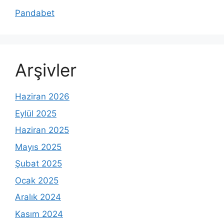
Pandabet
Arşivler
Haziran 2026
Eylül 2025
Haziran 2025
Mayıs 2025
Şubat 2025
Ocak 2025
Aralık 2024
Kasım 2024