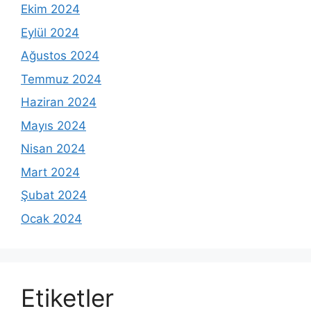
Ekim 2024
Eylül 2024
Ağustos 2024
Temmuz 2024
Haziran 2024
Mayıs 2024
Nisan 2024
Mart 2024
Şubat 2024
Ocak 2024
Etiketler