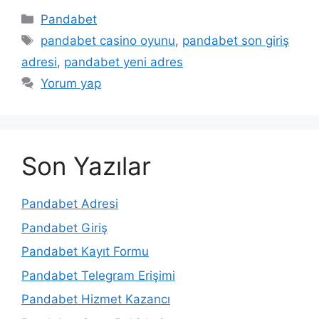
Kategoriler
Pandabet
Etiketler
pandabet casino oyunu
,
pandabet son giriş
adresi
,
pandabet yeni adres
Yorum yap
Son Yazılar
Pandabet Adresi
Pandabet Giriş
Pandabet Kayıt Formu
Pandabet Telegram Erişimi
Pandabet Hizmet Kazancı