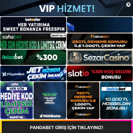
×
PANDABET GİRİŞ İÇİN TIKLAYINIZ!