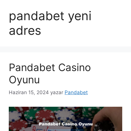
pandabet yeni
adres
Pandabet Casino
Oyunu
Haziran 15, 2024
yazar
Pandabet