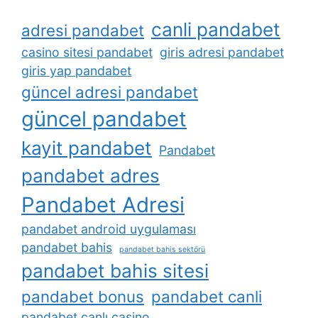
canli pandabet
adresi pandabet
casino sitesi pandabet
giris adresi pandabet
giris yap pandabet
güncel adresi pandabet
güncel pandabet
kayit pandabet
Pandabet
pandabet adres
Pandabet Adresi
pandabet android uygulaması
pandabet bahis
pandabet bahis sektörü
pandabet bahis sitesi
pandabet bonus
pandabet canli
pandabet canlı casino