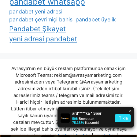
pandabet whatsapp
pandabet yeni adresi
pandabet çevrimiçi bahis
pandabet üyelik
Pandabet Şikayet
yeni adresi pandabet
Avrasya'nın en büyük reklam platformunda olmak için
Microsoft Teams:
reklam@avrasyamarketing.com
adresimizden veya Telegram: @Avrasyamarketing
adresimizden irtibat kurabilirsiniz. (Tek iletişim
adreslerimiz teams / telegram ve mail adresimizdir.
Harici hiçbir iletişim adresimiz bulunmamaktadır.
Lütfen itibar etmeyiniz.) Türkiye yasalarına göre 7258
sayılı kanun uyarınca yasa dışı bahis oynamanın
cezaları mevcuttur. Şu an bulunduğunuz site hiç bir
şekilde illegal bahis oyunları oynatmıyor ve oynamaya
aracı olmuyordur.
hatbet
|
betfiks
|
amgbahis
|