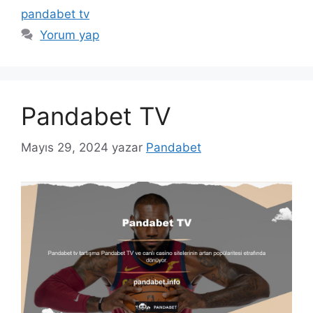
pandabet tv
Yorum yap
Pandabet TV
Mayıs 29, 2024
yazar
Pandabet