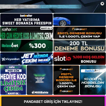
×
PANDABET GİRİŞ İÇİN TIKLAYINIZ!