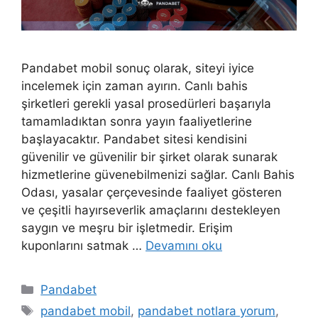
Pandabet mobil sonuç olarak, siteyi iyice
incelemek için zaman ayırın. Canlı bahis
şirketleri gerekli yasal prosedürleri başarıyla
tamamladıktan sonra yayın faaliyetlerine
başlayacaktır. Pandabet sitesi kendisini
güvenilir ve güvenilir bir şirket olarak sunarak
hizmetlerine güvenebilmenizi sağlar. Canlı Bahis
Odası, yasalar çerçevesinde faaliyet gösteren
ve çeşitli hayırseverlik amaçlarını destekleyen
saygın ve meşru bir işletmedir. Erişim
kuponlarını satmak …
Devamını oku
Kategoriler
Pandabet
Etiketler
pandabet mobil
,
pandabet notlara yorum
,