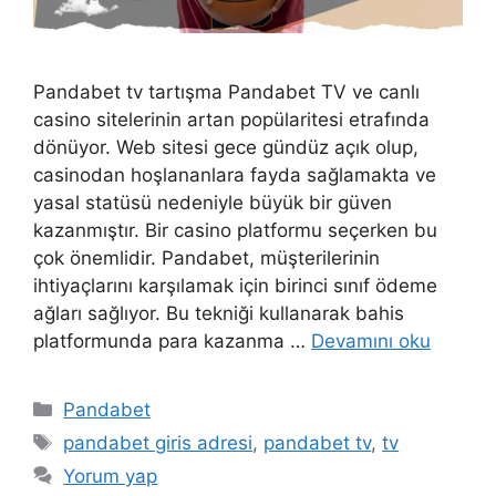
Pandabet tv tartışma Pandabet TV ve canlı
casino sitelerinin artan popülaritesi etrafında
dönüyor. Web sitesi gece gündüz açık olup,
casinodan hoşlananlara fayda sağlamakta ve
yasal statüsü nedeniyle büyük bir güven
kazanmıştır. Bir casino platformu seçerken bu
çok önemlidir. Pandabet, müşterilerinin
ihtiyaçlarını karşılamak için birinci sınıf ödeme
ağları sağlıyor. Bu tekniği kullanarak bahis
platformunda para kazanma …
Devamını oku
Kategoriler
Pandabet
Etiketler
pandabet giris adresi
,
pandabet tv
,
tv
Yorum yap