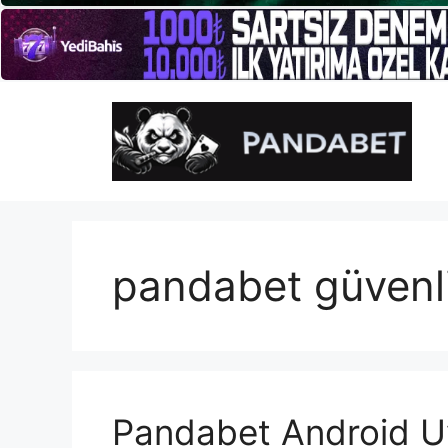
İçeriğe
atla
pandabet güvenli
Pandabet Android U