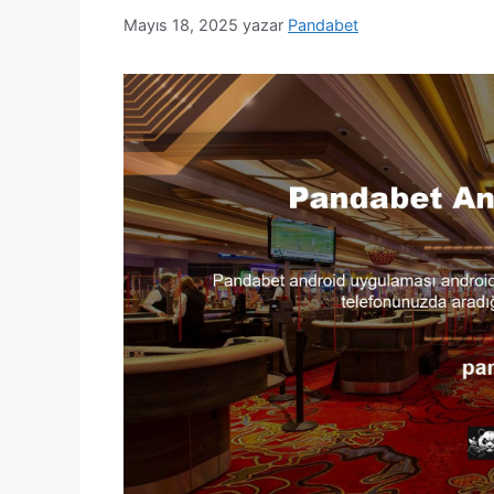
Mayıs 18, 2025
yazar
Pandabet