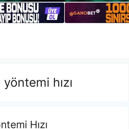
yöntemi hızı
temi Hızı