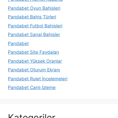
Pandabet Oyun Bahisleri
Pandabet Bahis Türleri
Pandabet Futbol Bahisleri
Pandabet Sanal Bahisler
Pandabet
Pandabet Site Faydaları
Pandabet Yüksek Oranlar
Pandabet Oturum Ekranı
Pandabet Rulet İncelemeleri
Pandabet Canlı İzleme
Kategoriler