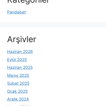
Pandabet
Arşivler
Haziran 2026
Eylül 2025
Haziran 2025
Mayıs 2025
Şubat 2025
Ocak 2025
Aralık 2024