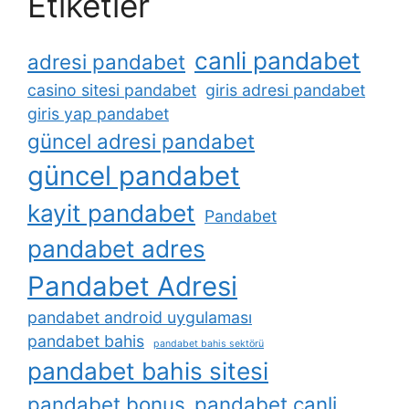
Etiketler
canli pandabet
adresi pandabet
casino sitesi pandabet
giris adresi pandabet
giris yap pandabet
güncel adresi pandabet
güncel pandabet
kayit pandabet
Pandabet
pandabet adres
Pandabet Adresi
pandabet android uygulaması
pandabet bahis
pandabet bahis sektörü
pandabet bahis sitesi
pandabet bonus
pandabet canli