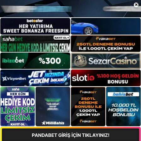
×
PANDABET GİRİŞ İÇİN TIKLAYINIZ!