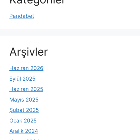
Pandabet
Arşivler
Haziran 2026
Eylül 2025
Haziran 2025
Mayıs 2025
Şubat 2025
Ocak 2025
Aralık 2024