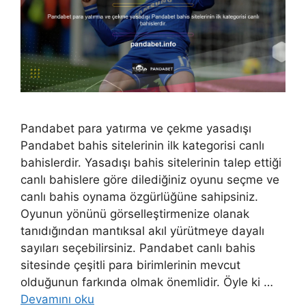
Pandabet para yatırma ve çekme yasadışı
Pandabet bahis sitelerinin ilk kategorisi canlı
bahislerdir. Yasadışı bahis sitelerinin talep ettiği
canlı bahislere göre dilediğiniz oyunu seçme ve
canlı bahis oynama özgürlüğüne sahipsiniz.
Oyunun yönünü görselleştirmenize olanak
tanıdığından mantıksal akıl yürütmeye dayalı
sayıları seçebilirsiniz. Pandabet canlı bahis
sitesinde çeşitli para birimlerinin mevcut
olduğunun farkında olmak önemlidir. Öyle ki …
Devamını oku