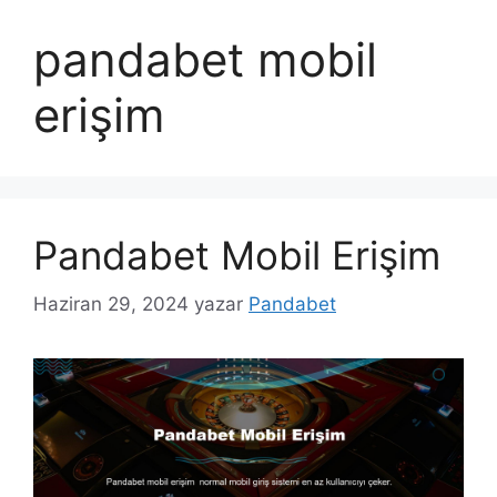
pandabet mobil
erişim
Pandabet Mobil Erişim
Haziran 29, 2024
yazar
Pandabet