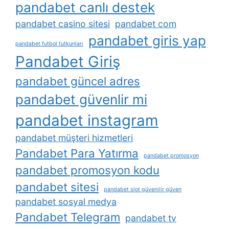
pandabet canlı destek
pandabet casino sitesi
pandabet com
pandabet giris yap
pandabet futbol tutkunları
Pandabet Giriş
pandabet güncel adres
pandabet güvenlir mi
pandabet instagram
pandabet müşteri hizmetleri
Pandabet Para Yatırma
pandabet promosyon
pandabet promosyon kodu
pandabet sitesi
pandabet slot güvenilir güven
pandabet sosyal medya
Pandabet Telegram
pandabet tv