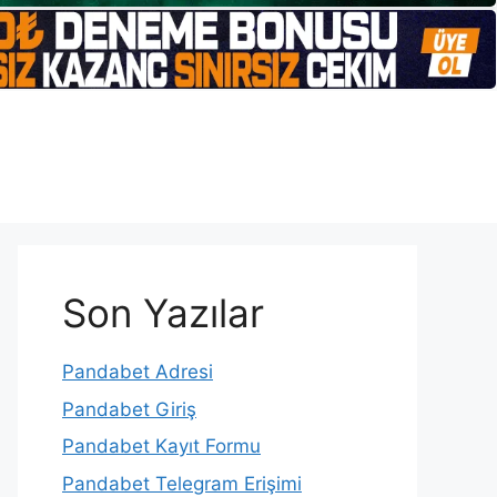
Son Yazılar
Pandabet Adresi
Pandabet Giriş
Pandabet Kayıt Formu
Pandabet Telegram Erişimi