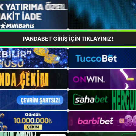
PANDABET GİRİŞ İÇİN TIKLAYINIZ!