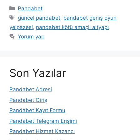
Kategoriler
Pandabet
Etiketler
güncel pandabet
,
pandabet geniş oyun
yelpazesi
,
pandabet kötü amaçlı altyapı
Yorum yap
Son Yazılar
Pandabet Adresi
Pandabet Giriş
Pandabet Kayıt Formu
Pandabet Telegram Erişimi
Pandabet Hizmet Kazancı