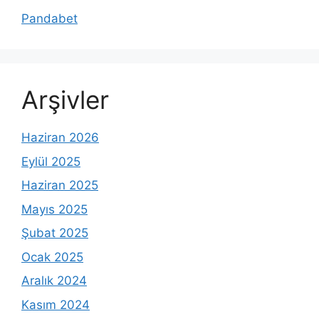
Pandabet
Arşivler
Haziran 2026
Eylül 2025
Haziran 2025
Mayıs 2025
Şubat 2025
Ocak 2025
Aralık 2024
Kasım 2024