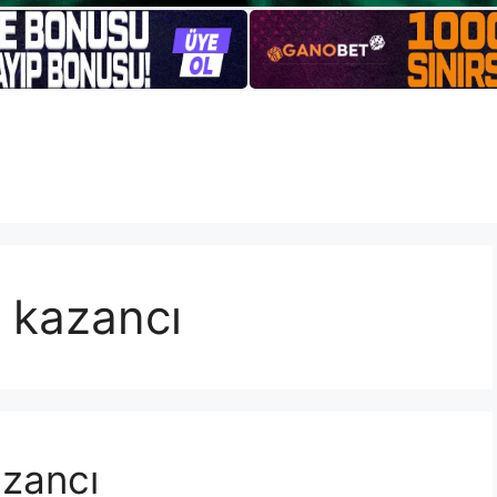
 kazancı
zancı