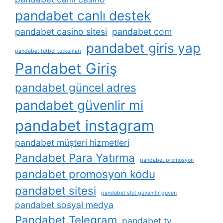
pandabet canlı destek
pandabet casino sitesi
pandabet com
pandabet giris yap
pandabet futbol tutkunları
Pandabet Giriş
pandabet güncel adres
pandabet güvenlir mi
pandabet instagram
pandabet müşteri hizmetleri
Pandabet Para Yatırma
pandabet promosyon
pandabet promosyon kodu
pandabet sitesi
pandabet slot güvenilir güven
pandabet sosyal medya
Pandabet Telegram
pandabet tv