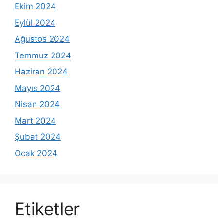
Ekim 2024
Eylül 2024
Ağustos 2024
Temmuz 2024
Haziran 2024
Mayıs 2024
Nisan 2024
Mart 2024
Şubat 2024
Ocak 2024
Etiketler