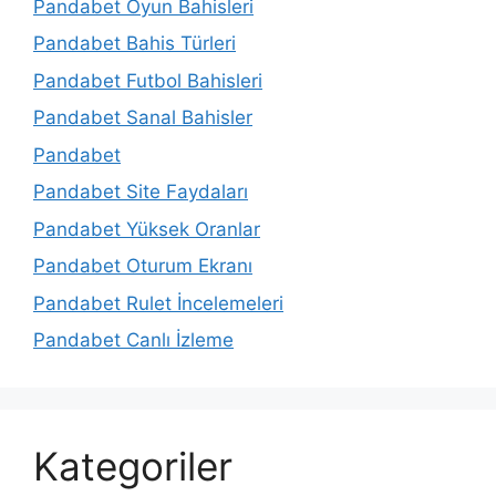
Pandabet Oyun Bahisleri
Pandabet Bahis Türleri
Pandabet Futbol Bahisleri
Pandabet Sanal Bahisler
Pandabet
Pandabet Site Faydaları
Pandabet Yüksek Oranlar
Pandabet Oturum Ekranı
Pandabet Rulet İncelemeleri
Pandabet Canlı İzleme
Kategoriler