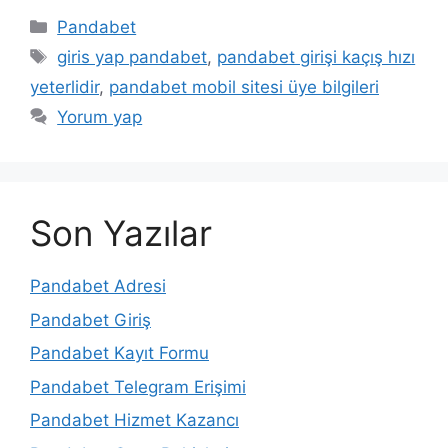
Kategoriler
Pandabet
Etiketler
giris yap pandabet
,
pandabet girişi kaçış hızı
yeterlidir
,
pandabet mobil sitesi üye bilgileri
Yorum yap
Son Yazılar
Pandabet Adresi
Pandabet Giriş
Pandabet Kayıt Formu
Pandabet Telegram Erişimi
Pandabet Hizmet Kazancı