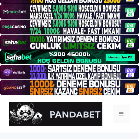
İçeriğe
atla
Menü