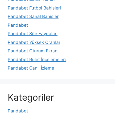
Pandabet Futbol Bahisleri
Pandabet Sanal Bahisler
Pandabet
Pandabet Site Faydaları
Pandabet Yüksek Oranlar
Pandabet Oturum Ekranı
Pandabet Rulet İncelemeleri
Pandabet Canlı İzleme
Kategoriler
Pandabet