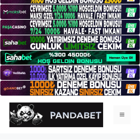
İçeriğe
atla
Menü