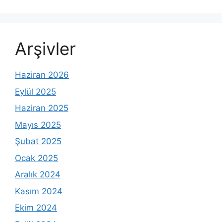
Arşivler
Haziran 2026
Eylül 2025
Haziran 2025
Mayıs 2025
Şubat 2025
Ocak 2025
Aralık 2024
Kasım 2024
Ekim 2024