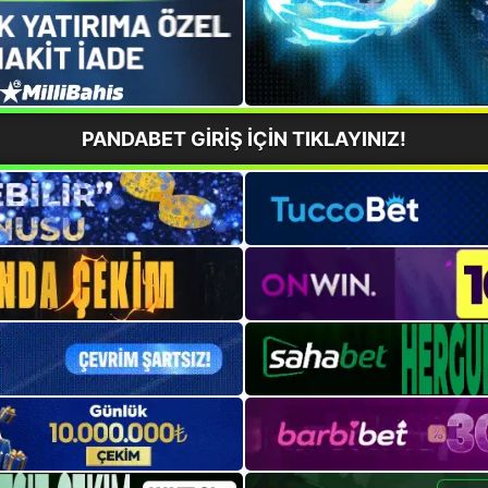
PANDABET GİRİŞ İÇİN TIKLAYINIZ!