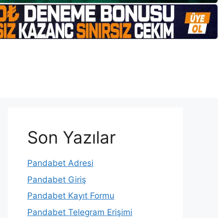
Son Yazılar
Pandabet Adresi
Pandabet Giriş
Pandabet Kayıt Formu
Pandabet Telegram Erişimi