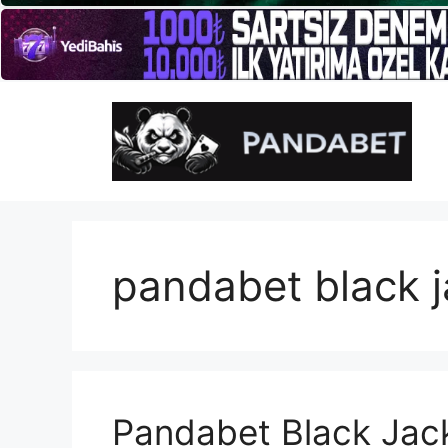
İçeriğe
atla
pandabet black j
Pandabet Black Jack