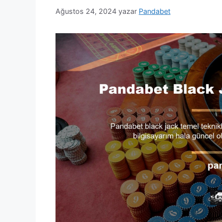
Ağustos 24, 2024
yazar
Pandabet