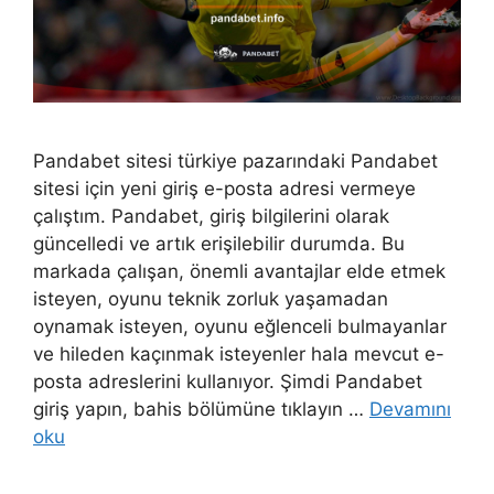
Pandabet sitesi türkiye pazarındaki Pandabet
sitesi için yeni giriş e-posta adresi vermeye
çalıştım. Pandabet, giriş bilgilerini olarak
güncelledi ve artık erişilebilir durumda. Bu
markada çalışan, önemli avantajlar elde etmek
isteyen, oyunu teknik zorluk yaşamadan
oynamak isteyen, oyunu eğlenceli bulmayanlar
ve hileden kaçınmak isteyenler hala mevcut e-
posta adreslerini kullanıyor. Şimdi Pandabet
giriş yapın, bahis bölümüne tıklayın …
Devamını
oku