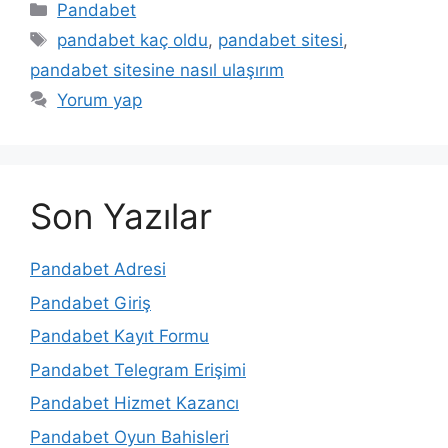
Kategoriler
Pandabet
Etiketler
pandabet kaç oldu
,
pandabet sitesi
,
pandabet sitesine nasıl ulaşırım
Yorum yap
Son Yazılar
Pandabet Adresi
Pandabet Giriş
Pandabet Kayıt Formu
Pandabet Telegram Erişimi
Pandabet Hizmet Kazancı
Pandabet Oyun Bahisleri