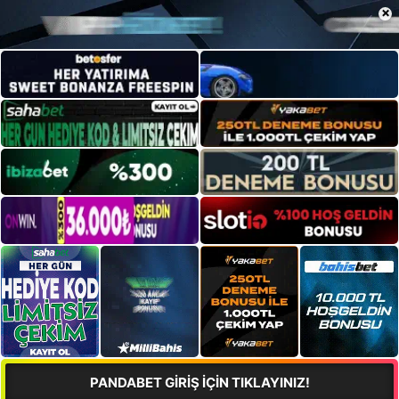
×
PANDABET GİRİŞ İÇİN TIKLAYINIZ!