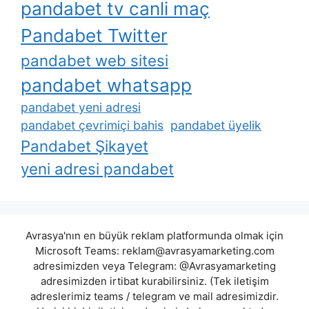
pandabet tv canli maç
Pandabet Twitter
pandabet web sitesi
pandabet whatsapp
pandabet yeni adresi
pandabet çevrimiçi bahis
pandabet üyelik
Pandabet Şikayet
yeni adresi pandabet
Avrasya'nın en büyük reklam platformunda olmak için
Microsoft Teams:
reklam@avrasyamarketing.com
adresimizden veya Telegram: @Avrasyamarketing
adresimizden irtibat kurabilirsiniz. (Tek iletişim
adreslerimiz teams / telegram ve mail adresimizdir.