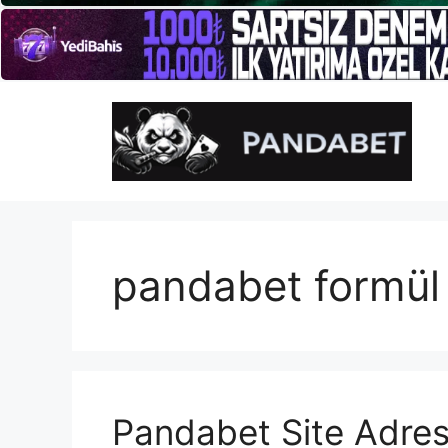
İçeriğe
atla
pandabet formül
Pandabet Site Adresi