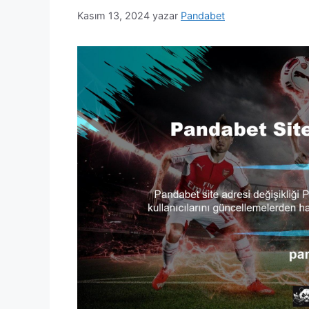
Kasım 13, 2024
yazar
Pandabet