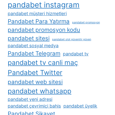
pandabet instagram
pandabet müşteri hizmetleri
Pandabet Para Yatırma
pandabet promosyon
pandabet promosyon kodu
pandabet sitesi
pandabet slot güvenilir güven
pandabet sosyal medya
Pandabet Telegram
pandabet tv
pandabet tv canli maç
Pandabet Twitter
pandabet web sitesi
pandabet whatsapp
pandabet yeni adresi
pandabet çevrimiçi bahis
pandabet üyelik
Pandabet Şikayet