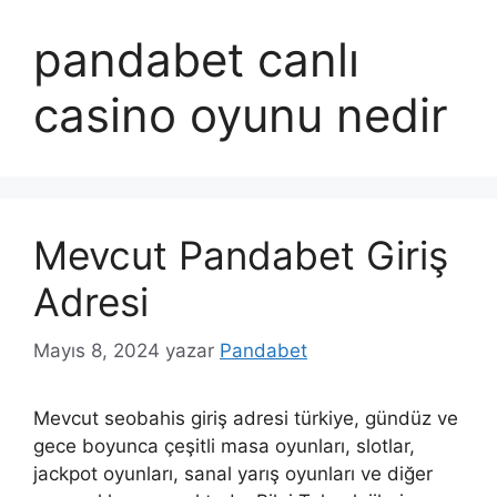
pandabet canlı
casino oyunu nedir
Mevcut Pandabet Giriş
Adresi
Mayıs 8, 2024
yazar
Pandabet
Mevcut seobahis giriş adresi türkiye, gündüz ve
gece boyunca çeşitli masa oyunları, slotlar,
jackpot oyunları, sanal yarış oyunları ve diğer