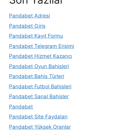
Pandabet Adresi
Pandabet Giriş
Pandabet Kayıt Formu
Pandabet Telegram Erişimi
Pandabet Hizmet Kazancı
Pandabet Oyun Bahisleri
Pandabet Bahis Türleri
Pandabet Futbol Bahisleri
Pandabet Sanal Bahisler
Pandabet
Pandabet Site Faydaları
Pandabet Yüksek Oranlar