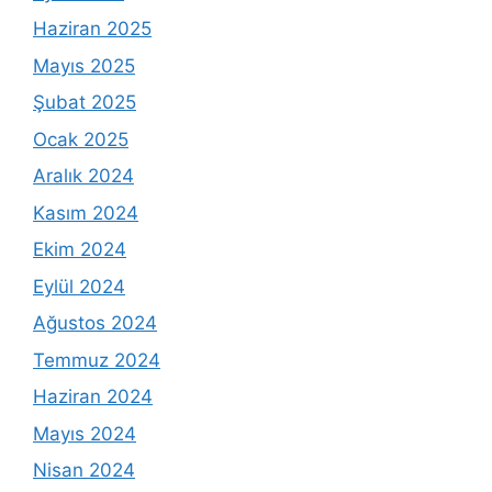
Haziran 2025
Mayıs 2025
Şubat 2025
Ocak 2025
Aralık 2024
Kasım 2024
Ekim 2024
Eylül 2024
Ağustos 2024
Temmuz 2024
Haziran 2024
Mayıs 2024
Nisan 2024