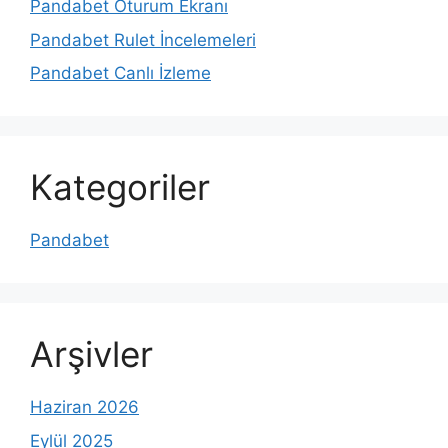
Pandabet Oturum Ekranı
Pandabet Rulet İncelemeleri
Pandabet Canlı İzleme
Kategoriler
Pandabet
Arşivler
Haziran 2026
Eylül 2025